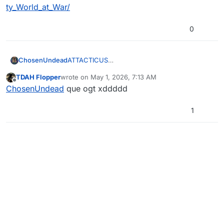
ESTA EL ARCHIVO DEL JUEGO SE LO
ty_World_at_War/
AGRADECERIA
0
ChosenUndead
ATTACTICUS
https://store.steampowered.com/app/10090/C
TDAH Flopper
wrote on
May 1, 2026, 7:13 AM
all_of_Duty_World_at_War/
last edited by
Offline
ChosenUndead
que ogt xddddd
1