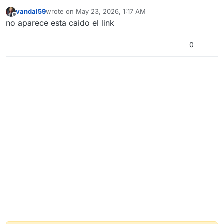
vandal59
wrote on
May 23, 2026, 1:17 AM
last edited by
Offline
no aparece esta caido el link
0