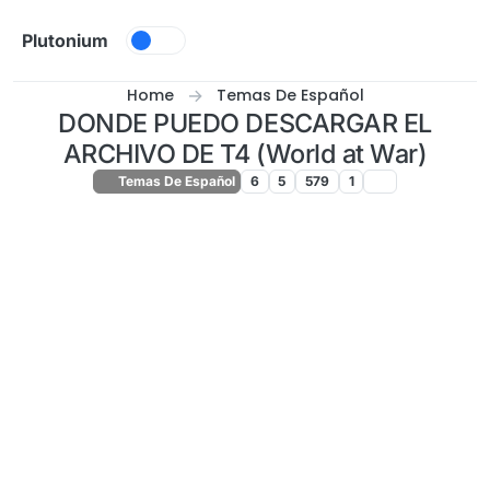
Skip to content
Plutonium
Home
Temas De Español
DONDE PUEDO DESCARGAR EL
ARCHIVO DE T4 (World at War)
Temas De Español
6
5
579
1