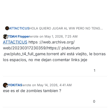
ATTACTICUS
HOLA QUIERO JUGAR AL WW PERO NO TENGO
IDEA DECOMO CONSEGUIRLO PARA JUGARLO
TDAH Flopper
wrote on
May 1, 2026, 7:25 AM
GRATIS Y COMO SOY NUEVO RECIEN
last edited by
Offline
ATTACTICUS
https ://web.archive.org/
DESCARGE EL LAUNCHER HACE 10 MIN SI
ALGUIEN ME PUEDE PASAR EL LINK DONDE
web/20230317230359/https:// plutonium
ESTA EL ARCHIVO DEL JUEGO SE LO
.pw/pluto_t4_full_game.torrent ahi está viejito, le borras
AGRADECERIA
los espacios, no me dejan comentar links jeje
1
YOKITAS
wrote on
May 14, 2026, 4:41 AM
last edited by
Offline
ese es el de zombies tambien ?
0