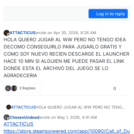
Log in to reply
ATTACTICUS
wrote on
Apr 30, 2026, 8:26 AM
last edited by ATTACTICUS
Apr 30, 2026, 11:35 AM
Offline
HOLA QUIERO JUGAR AL WW PERO NO TENGO IDEA
DECOMO CONSEGUIRLO PARA JUGARLO GRATIS Y
COMO SOY NUEVO RECIEN DESCARGE EL LAUNCHER
HACE 10 MIN SI ALGUIEN ME PUEDE PASAR EL LINK
DONDE ESTA EL ARCHIVO DEL JUEGO SE LO
AGRADECERIA
2 Replies
0
ATTACTICUS
HOLA QUIERO JUGAR AL WW PERO NO TENGO
IDEA DECOMO CONSEGUIRLO PARA JUGARLO
ChosenUndead
wrote on
May 1, 2026, 4:41 AM
GRATIS Y COMO SOY NUEVO RECIEN
last edited by
Offline
ATTACTICUS
DESCARGE EL LAUNCHER HACE 10 MIN SI
ALGUIEN ME PUEDE PASAR EL LINK DONDE
https://store.steampowered.com/app/10090/Call_of_Du