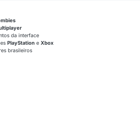
ombies
ltiplayer
tos da interface
les
PlayStation
e
Xbox
es brasileiros