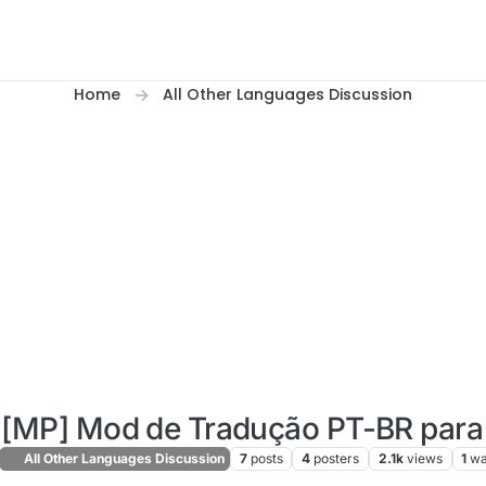
Home
All Other Languages Discussion
[MP] Mod de Tradução PT-BR para
All Other Languages Discussion
7
posts
4
posters
2.1k
views
1
wa