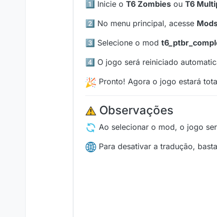
1️⃣ Inicie o
T6 Zombies
ou
T6 Multi
2️⃣ No menu principal, acesse
Mod
3️⃣ Selecione o mod
t6_ptbr_compl
4️⃣ O jogo será reiniciado automati
Pronto! Agora o jogo estará to
️ Observações
Ao selecionar o mod, o jogo ser
Para desativar a tradução, bast