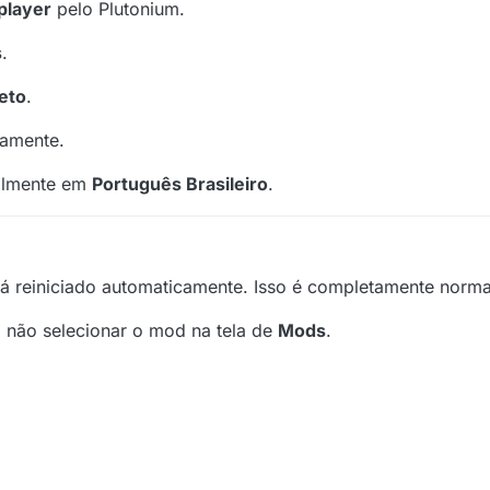
player
pelo Plutonium.
s
.
eto
.
camente.
talmente em
Português Brasileiro
.
á reiniciado automaticamente. Isso é completamente norma
a não selecionar o mod na tela de
Mods
.