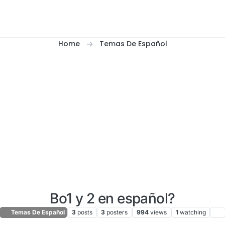
Home
Temas De Español
Bo1 y 2 en español?
Temas De Español
3
posts
3
posters
994
views
1
watching