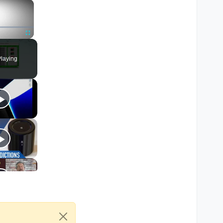
×
Fullscreen
laying