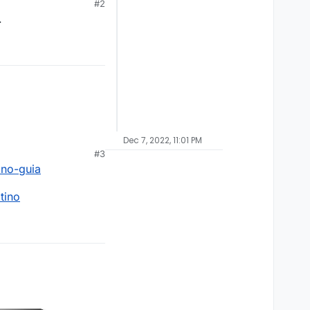
#2
.
Dec 7, 2022, 11:01 PM
#3
ano-guia
tino