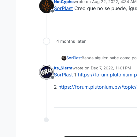
NotCypho
wrote on
Aug 22, 2022, 4:34 AM
last edited by
SorPlast
Creo que no se puede, igual
Offline
4 months later
SorPlast
Banda alguien sabe como pone
Its_Sierra
wrote on
Dec 7, 2022, 11:01 PM
last edited by
SorPlast
1
https://forum.plutonium
Offline
2
https://forum.plutonium.pw/topic