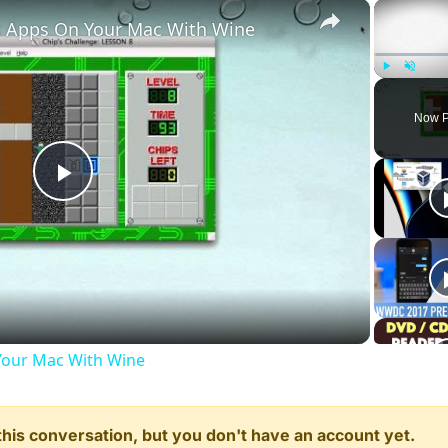
×
 Apps On Your Mac With Wine
Play
Unmute
Now P
Play
Video
our Mac With Wine
n this conversation, but you don't have an account yet.