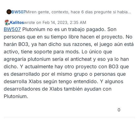
BW507
Miren gente, contexto, hace 6 dias pregunte si habia
algun cliente de bo3 me dieron la informacion, pero lo
Kalitos
wrote on
Feb 14, 2023, 2:35 AM
que no entiendo es que s8 hay un cliente de bo3 en
last edited by
Offline
BW507
Plutonium no es un trabajo pagado. Son
desarollo porque plutonium no puede hacer lo mismo,
osea entiendo lo de la legalidad, pero ya eso no es
personas que en su tiempo libre hacen el proyecto. No
valido, porque como les dije ya hay un cliente de bo3
harán BO3, ya han dicho sus razones, el juego aún está
en desarollo(a menos que sean los mismos
activo, tiene soporte para mods. Lo único que
desarolladores de plutonium los que lo estan haciendo,
agregaría plutonium sería el anticheat y eso ya lo han
en ese caso me callo la boca) pero el punto es que No
entiendo
dicho. Y actualmente hay otro proyecto con BO3 que
es desarrollado por el mismo grupo o personas que
desarrolla Xlabs según tengo entendido. Y algunos
desarrolladores de Xlabs también ayudan con
Plutonium.
0