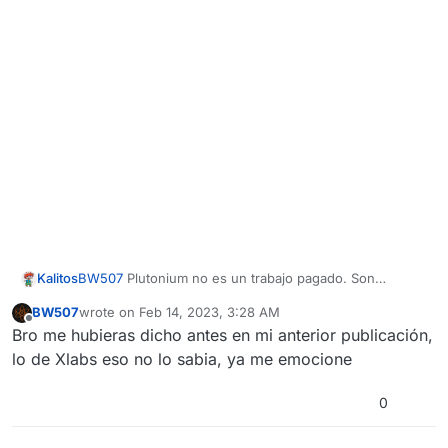
Kalitos
BW507
Plutonium no es un trabajo pagado. Son
personas que en su tiempo libre hacen el proyecto. No
BW507
wrote on
Feb 14, 2023, 3:28 AM
harán BO3, ya han dicho sus razones, el juego aún está
last edited by
Offline
Bro me hubieras dicho antes en mi anterior publicación,
activo, tiene soporte para mods. Lo único que agregaría
plutonium sería el anticheat y eso ya lo han dicho. Y
lo de Xlabs eso no lo sabia, ya me emocione
actualmente hay otro proyecto con BO3 que es
desarrollado por el mismo grupo o personas que
0
desarrolla Xlabs según tengo entendido. Y algunos
desarrolladores de Xlabs también ayudan con