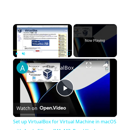
Plutonium.
×
Now Playing
×
Play
Unmute
Fullscreen
Set up VirtualBox for Virtual Machine in macOS with Apple Silicon (M1, M2, Pro, Ultra)
Play
Watch on
Video
Set up VirtualBox for Virtual Machine in macOS