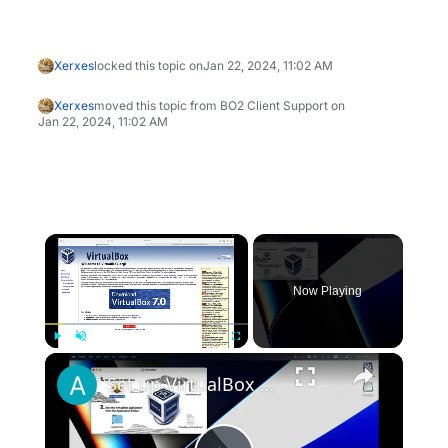
Xerxes
locked this topic on
Jan 22, 2024, 11:02 AM
Xerxes
moved this topic from BO2 Client Support on
Jan 22, 2024, 11:02 AM
×
Now Playing
×
Play
Unmute
Fullscreen
Set up VirtualBox for Virtual Machine in macOS with Apple Silicon (M1, M2, Pro, Ultra)