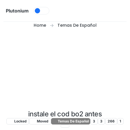
Skip to content
Plutonium
Home
Temas De Español
instale el cod bo2 antes
Locked
Moved
Temas De Español
3
3
266
1