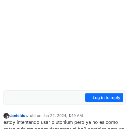
Log in to reply
danieldc
wrote on
Jan 22, 2024, 1:49 AM
last edited by
Offline
estoy intentando usar plutonium pero ya no es como