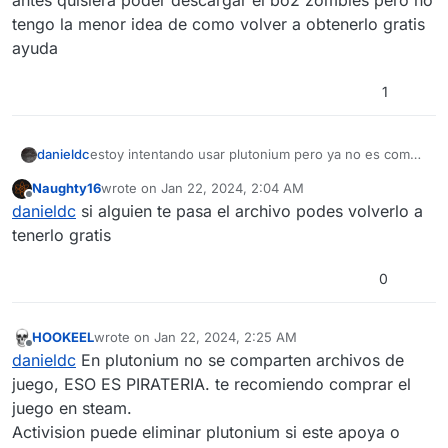
antes quisiera poder descargar el bo2 zombies pero no
tengo la menor idea de como volver a obtenerlo gratis
ayuda
1
danieldc
estoy intentando usar plutonium pero ya no es como
antes quisiera poder descargar el bo2 zombies pero
Naughty16
wrote on
Jan 22, 2024, 2:04 AM
no tengo la menor idea de como volver a obtenerlo
last edited by
Offline
danieldc
si alguien te pasa el archivo podes volverlo a
gratis ayuda
tenerlo gratis
0
HOOKEEL
wrote on
Jan 22, 2024, 2:25 AM
last edited by HOOKEEL
Jan 22, 2024, 4:27 AM
Offline
danieldc
En plutonium no se comparten archivos de
juego, ESO ES PIRATERIA. te recomiendo comprar el
juego en steam.
Activision puede eliminar plutonium si este apoya o