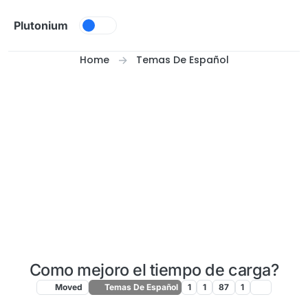
Skip to content
Plutonium
Home
Temas De Español
Como mejoro el tiempo de carga?
Moved
Temas De Español
1
1
87
1