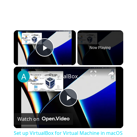
×
Now Playing
Play Video
×
Set up VirtualBox for Virtual Machine in macOS with Apple Silicon (M1, M2, Pro, Ultra)
Play
Watch on
Video
Set up VirtualBox for Virtual Machine in macOS