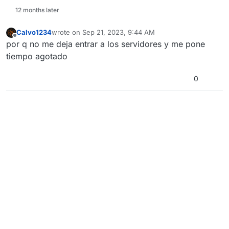
12 months later
Calvo1234
wrote on
Sep 21, 2023, 9:44 AM
last edited by
Offline
por q no me deja entrar a los servidores y me pone
Y ahora se me cierra sin dar ninguna ventana
tiempo agotado
de crash como la anterior
Ya desinstale y instale el plutonium y continua
el error
0