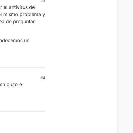
#3
 el antivirus de
el mismo problema y
dea de preguntar
gradecemos un
#4
en pluto e