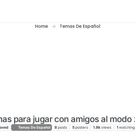
Home
Temas De Español
as para jugar con amigos al modo
oved
Temas De Español
8
posts
5
posters
1.9k
views
1
watching