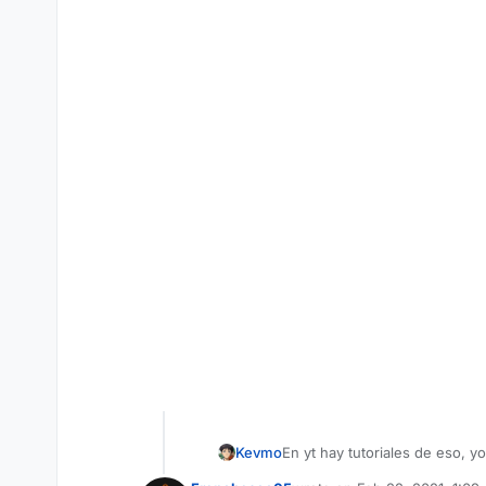
Kevmo
En yt hay tutoriales de eso, yo
v=ncHfPpFKf6o&t=261s
si te