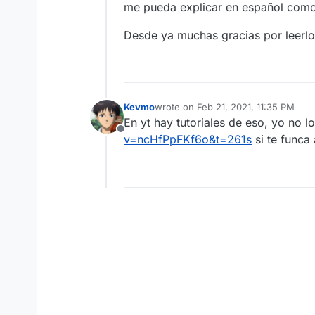
me pueda explicar en español como
Desde ya muchas gracias por leerlo
Kevmo
wrote on
Feb 21, 2021, 11:35 PM
last edited by
En yt hay tutoriales de eso, yo no l
Offline
v=ncHfPpFKf6o&t=261s
si te func