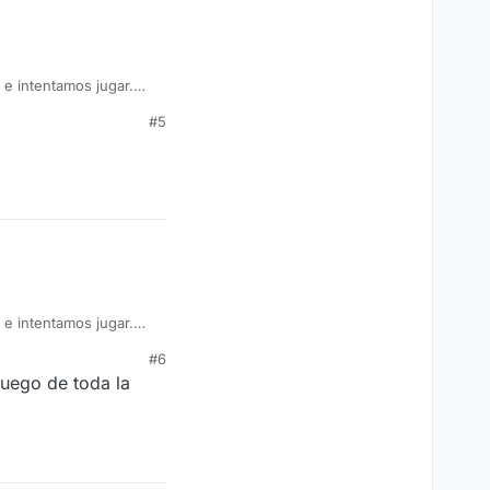
#5
#6
juego de toda la