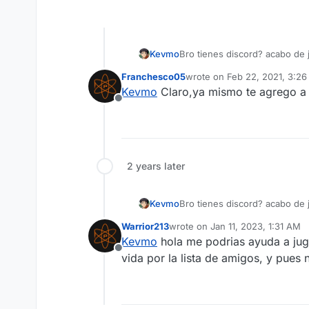
Kevmo
Bro tienes discord? acabo de jugar ahora mismo con amigos y
Kevmø#8215 mi Discord por si 
Franchesco05
wrote on
Feb 22, 2021, 3:2
last edited by
Kevmo
Claro,ya mismo te agrego a 
Offline
2 years later
Kevmo
Bro tienes discord? acabo de jugar ahora mismo con amigos y
Kevmø#8215 mi Discord por si 
Warrior213
wrote on
Jan 11, 2023, 1:31 AM
last edited by
Kevmo
hola me podrias ayuda a jug
Offline
vida por la lista de amigos, y pues 