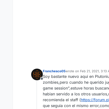
Franchesco05
wrote on
Feb 21, 2021, 3:13
last edited by
Soy bastante nuevo aqui en Plutoniu
Offline
zombies,pero cuando he querido juga
game session",estuve horas buscando
habian servido a los otros usuarios,n
recomienda el staff (
https://forum.
que seguia con el mismo error,como