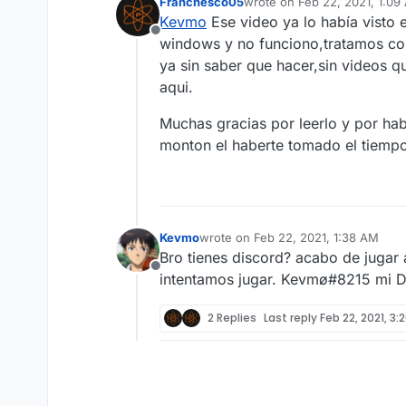
Franchesco05
wrote on
Feb 22, 2021, 1:09
last edited by
Kevmo
Ese video ya lo había visto 
Offline
windows y no funciono,tratamos co
ya sin saber que hacer,sin videos q
aqui.
Muchas gracias por leerlo y por h
monton el haberte tomado el tiempo
Kevmo
wrote on
Feb 22, 2021, 1:38 AM
last edited by
Bro tienes discord? acabo de jugar
Offline
intentamos jugar. Kevmø#8215 mi Di
2 Replies
Last reply
Feb 22, 2021, 3: