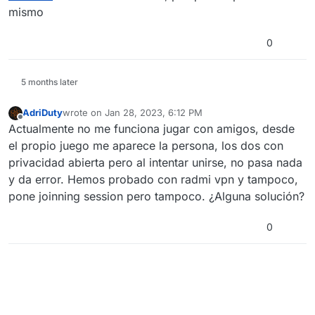
mismo
0
5 months later
AdriDuty
wrote on
Jan 28, 2023, 6:12 PM
last edited by
Offline
Actualmente no me funciona jugar con amigos, desde
el propio juego me aparece la persona, los dos con
privacidad abierta pero al intentar unirse, no pasa nada
y da error. Hemos probado con radmi vpn y tampoco,
pone joinning session pero tampoco. ¿Alguna solución?
0