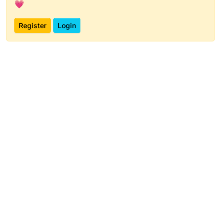
💗
Register
Login