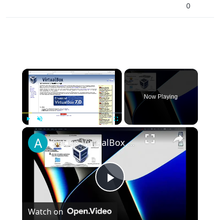
0
×
Now Playing
×
Play
Unmute
Fullscreen
Set up VirtualBox for Virtual Machine in macOS with Apple Silicon (M1, M2, Pro, Ultra)
Play
Watch on