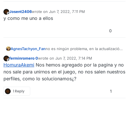
Josent2406
wrote on
Jun 7, 2022, 7:11 PM
last edited by
Offline
y como me uno a ellos
0
AgnesTachyon_Fan
no es ningún problema, en la actualización
se quito esos apartados
ferminromero 0
wrote on
Jun 7, 2022, 7:14 PM
last edited by
Offline
HomuraAkemi
Nos hemos agregado por la pagina y no
nos sale para unirnos en el juego, no nos salen nuestros
perfiles, como lo solucionamos¿?
1 Reply
1