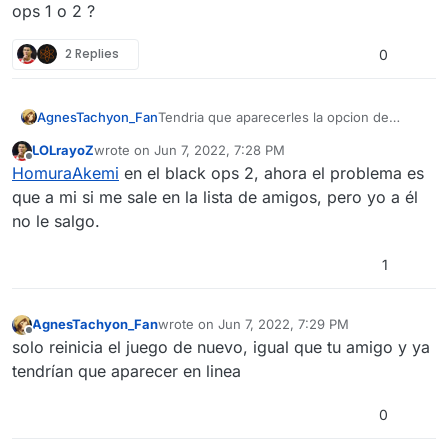
ops 1 o 2 ?
2 Replies
0
AgnesTachyon_Fan
Tendria que aparecerles la opcion de
"Enviar invitacion" o "invitar" en el juego.
LOLrayoZ
wrote on
Jun 7, 2022, 7:28 PM
En cual les da prolemas black ops 1 o 2 ?
last edited by
Offline
HomuraAkemi
en el black ops 2, ahora el problema es
que a mi si me sale en la lista de amigos, pero yo a él
no le salgo.
1
AgnesTachyon_Fan
wrote on
Jun 7, 2022, 7:29 PM
last edited by
Offline
solo reinicia el juego de nuevo, igual que tu amigo y ya
tendrían que aparecer en linea
0