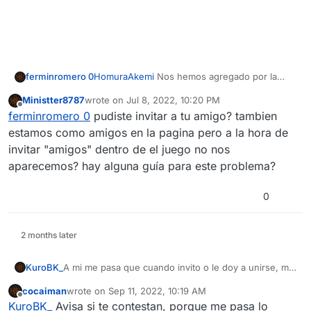
ferminromero 0
HomuraAkemi
Nos hemos agregado por la
pagina y no nos sale para unirnos en el juego,
Ministter8787
wrote on
Jul 8, 2022, 10:20 PM
no nos salen nuestros perfiles, como lo
last edited by
Offline
ferminromero 0
pudiste invitar a tu amigo? tambien
solucionamos¿?
estamos como amigos en la pagina pero a la hora de
invitar "amigos" dentro de el juego no nos
aparecemos? hay alguna guía para este problema?
0
2 months later
KuroBK_
A mi me pasa que cuando invito o le doy a unirse, me
da error como que no me puedo unirme y nose que
cocaiman
wrote on
Sep 11, 2022, 10:19 AM
hacer
last edited by
Offline
KuroBK_
Avisa si te contestan, porque me pasa lo