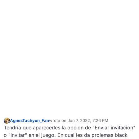
AgnesTachyon_Fan
wrote on
Jun 7, 2022, 7:26 PM
last edited by
Offline
Tendria que aparecerles la opcion de "Enviar invitacion"
o "invitar" en el juego. En cual les da prolemas black