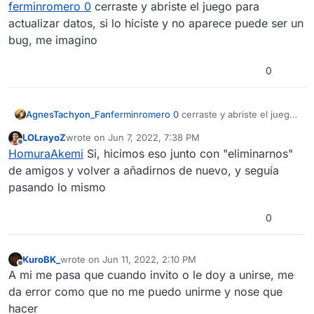
Offline
ferminromero 0
cerraste y abriste el juego para
actualizar datos, si lo hiciste y no aparece puede ser un
bug, me imagino
0
AgnesTachyon_Fan
ferminromero 0
cerraste y abriste el juego
para actualizar datos, si lo hiciste y no
LOLrayoZ
wrote on
Jun 7, 2022, 7:38 PM
aparece puede ser un bug, me imagino
last edited by
Offline
HomuraAkemi
Si, hicimos eso junto con "eliminarnos"
de amigos y volver a añadirnos de nuevo, y seguía
pasando lo mismo
0
KuroBK_
wrote on
Jun 11, 2022, 2:10 PM
last edited by
Offline
A mi me pasa que cuando invito o le doy a unirse, me
da error como que no me puedo unirme y nose que
hacer