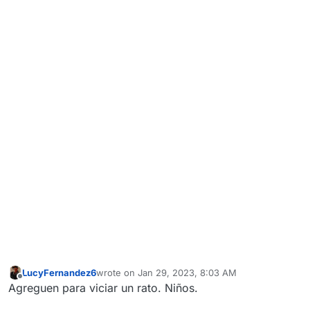
LucyFernandez6
wrote on
Jan 29, 2023, 8:03 AM
last edited by
Offline
Agreguen para viciar un rato. Niños.