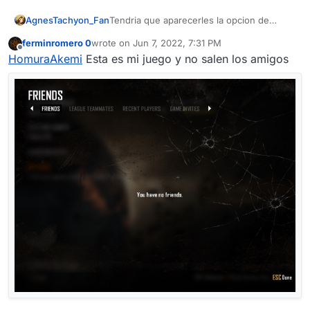
AgnesTachyon_Fan
Tendria que aparecerles la opcion de
"Enviar invitacion" o "invitar" en el juego.
ferminromero 0
wrote on
Jun 7, 2022, 7:31 PM
En cual les da prolemas black ops 1 o 2 ?
last edited by
Offline
HomuraAkemi
Esta es mi juego y no salen los amigos