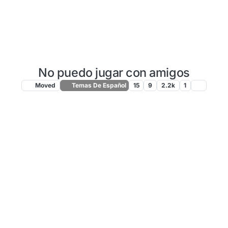
No puedo jugar con amigos
Moved
Temas De Español
15
9
2.2k
1