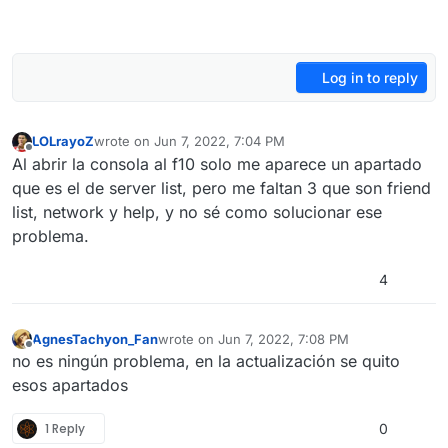
Log in to reply
LOLrayoZ
wrote on
Jun 7, 2022, 7:04 PM
last edited by
Offline
Al abrir la consola al f10 solo me aparece un apartado
que es el de server list, pero me faltan 3 que son friend
list, network y help, y no sé como solucionar ese
problema.
4
AgnesTachyon_Fan
wrote on
Jun 7, 2022, 7:08 PM
last edited by
Offline
no es ningún problema, en la actualización se quito
esos apartados
1 Reply
0