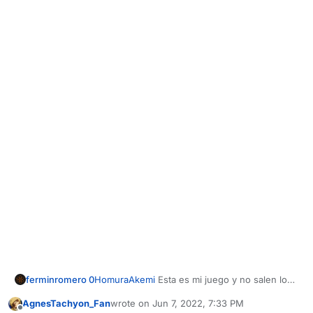
HomuraAkemi
Esta es mi juego y no salen los
ferminromero 0
amigos
AgnesTachyon_Fan
wrote on
Jun 7, 2022, 7:33 PM
Y este es el de mi amigo, alguna solución¿?
last edited by